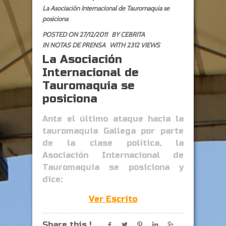
La Asociación Internacional de Tauromaquia se
posiciona
POSTED ON 27/12/2011
BY
CEBRITA
IN
NOTAS DE PRENSA
WITH 2312 VIEWS
La Asociación
Internacional de
Tauromaquia se
posiciona
Ante el último ataque hacia la
tauromaquia Gallega por parte
de la clase política, la
Asociación Internacional de
Tauromaquia se posiciona y
dice:
Ver Escrito
Share this !