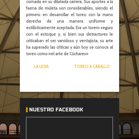
cornada en su dilatada carrera. Sus aportes a la
faena de muleta son considerables, siendo el
primero en desarrollar el toreo con la mano
derecha de una manera uniforme y
estilísticamente aceptada. Era un torero seguro
con el estoque y, si bien sus detractores le
criticaban el ser vanidoso y ventajista, su arte
ha superado las críticas y aún hoy se conoce al
toreo como:»el arte de Cúchares»
LA LIDIA
TOREO A CABALLO
E
NUESTRO FACEBOOK