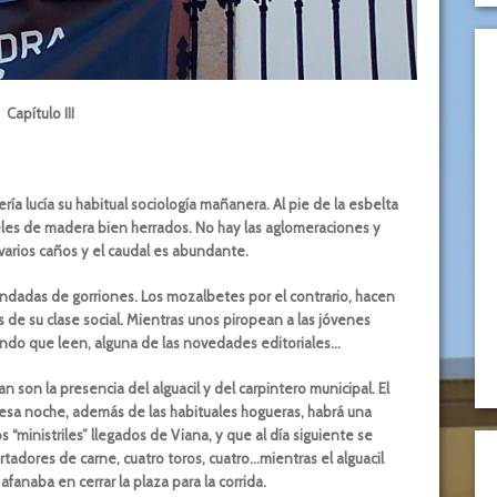
Capítulo III
ría lucía su habitual sociología mañanera. Al pie de la esbelta
heles de madera bien herrados. No hay las aglomeraciones y
arios caños y el caudal es abundante.
andadas de gorriones. Los mozalbetes por el contrario, hacen
s de su clase social. Mientras unos piropean a las jóvenes
iendo que leen, alguna de las novedades editoriales…
n son la presencia del alguacil y del carpintero municipal. El
 esa noche, además de las habituales hogueras, habrá una
os “ministriles” llegados de Viana, y que al día siguiente se
rtadores de carne, cuatro toros, cuatro…mientras el alguacil
afanaba en cerrar la plaza para la corrida.