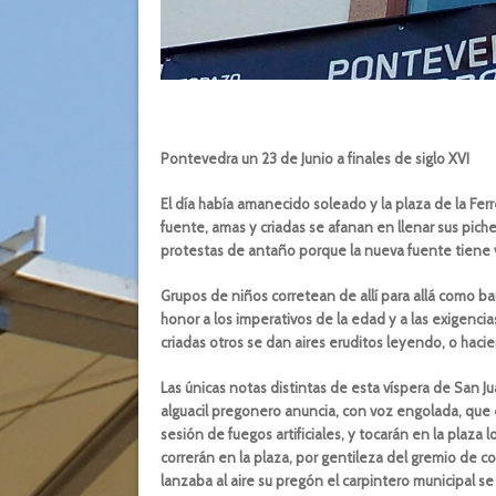
Pontevedra un 23 de Junio a finales de siglo XVI
El día había amanecido soleado y la plaza de la Ferre
fuente, amas y criadas se afanan en llenar sus pic
protestas de antaño porque la nueva fuente tiene v
Grupos de niños corretean de allí para allá como b
honor a los imperativos de la edad y a las exigencia
criadas otros se dan aires eruditos leyendo, o hac
Las únicas notas distintas de esta víspera de San Jua
alguacil pregonero anuncia, con voz engolada, que
sesión de fuegos artificiales, y tocarán en la plaza l
correrán en la plaza, por gentileza del gremio de co
lanzaba al aire su pregón el carpintero municipal se 