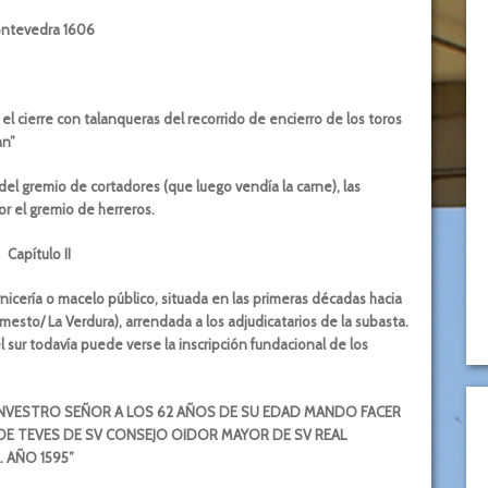
ntevedra 1606
 el cierre con talanqueras del recorrido de encierro de los toros
an”
del gremio de cortadores (que luego vendía la carne), las
or el gremio de herreros.
Capítulo II
rnicería o macelo público, situada en las primeras décadas hacia
rmesto/ La Verdura), arrendada a los adjudicatarios de la subasta.
el sur todavía puede verse la inscripción fundacional de los
E NVESTRO SEÑOR A LOS 62 AÑOS DE SU EDAD MANDO FACER
DE TEVES DE SV CONSEJO OIDOR MAYOR DE SV REAL
. AÑO 1595”