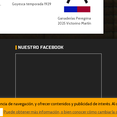
,
Goyesca temporada 1929
Ganaderías Peregrina
2025 Victorino Martín
NUESTRO FACEBOOK
iencia de navegación, y ofrecer contenidos y publicidad de interés. 
Puede obtener más información, o bien conocer cómo cambiar la c