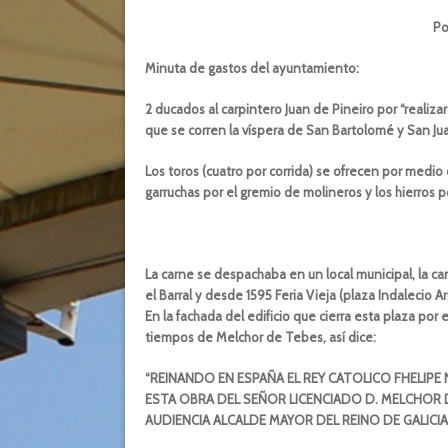
Po
Minuta de gastos del ayuntamiento:
2 ducados al carpintero Juan de Pineiro por “realizar
que se corren la víspera de San Bartolomé y San Ju
Los toros (cuatro por corrida) se ofrecen por medio 
garruchas por el gremio de molineros y los hierros p
La carne se despachaba en un local municipal, la ca
el Barral y desde 1595 Feria Vieja (plaza Indalecio A
En la fachada del edificio que cierra esta plaza por 
tiempos de Melchor de Tebes, así dice:
“REINANDO EN ESPAÑA EL REY CATOLICO FHELIP
ESTA OBRA DEL SEÑOR LICENCIADO D. MELCHOR 
AUDIENCIA ALCALDE MAYOR DEL REINO DE GALICIA