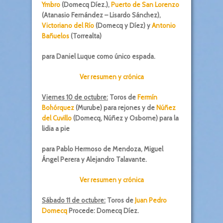
Ymbro
(Domecq Díez.),
Puerto de San Lorenzo
(Atanasio Fernández – Lisardo Sánchez),
Victoriano del Río
(Domecq y Díez) y
Antonio
Bañuelos
(Torrealta)
para Daniel Luque como único espada.
Ver resumen y crónica
Viernes 10 de octubre:
Toros de
Fermín
Bohórquez
(Murube) para rejones y de
Núñez
del Cuvillo
(Domecq, Núñez y Osborne) para la
lidia a pie
para Pablo Hermoso de Mendoza, Miguel
Ángel Perera y Alejandro Talavante.
Ver resumen y crónica
Sábado 11 de octubre:
Toros de
Juan Pedro
Domecq
Procede: Domecq Díez.