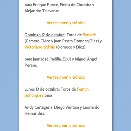
para Enrique Ponce, Finito de Córdoba y
Alejandro Talavante.
Ver resumen y crónica
Domingo 12 de octubre:
Toros de
Parladé
(Gamero Cívico y Juan Pedro Domecq Díez) y
Victoriano del Río
(
Domecq y Díez)
para Juan José Padilla, El Juli y Miguel Ángel
Perera.
Ver resumen y crónica
Lunes 13 de octubre:
Toros de
Fermín
Bohórquez
para
Andy Cartagena, Diego Ventura y Leonardo
Hernández.
Ver resumen y crónica