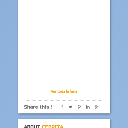
Ver toda la feria
Share this !
ABOUT
CEBRITA