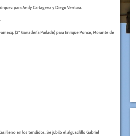
órquez para Andy Cartagena y Diego Ventura.
o
omecq. (3º Ganadería Parladé) para Enrique Ponce, Morante de
si lleno en los tendidos. Se jubiló el alguacilillo Gabriel