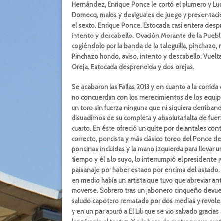
Hernández, Enrique Ponce le cortó el plumero y Luqu
Domecq, malos y desiguales de juego y presentación
el sexto. Enrique Ponce. Estocada casi entera despre
intento y descabello. Ovación Morante de la Puebla
cogiéndolo por la banda de la taleguilla, pinchazo, 
Pinchazo hondo, aviso, intento y descabello. Vuelta
Oreja. Estocada desprendida y dos orejas.
Se acabaron las Fallas 2013 y en cuanto a la corrida
no concuerdan con los merecimientos de los equip
un toro sin fuerza ninguna que ni siquiera derriban
disuadirnos de su completa y absoluta falta de fuer
cuarto. En éste ofreció un quite por delantales cont
correcto, poncista y más clásico toreo del Ponce d
poncinas incluidas y la mano izquierda para llevar
tiempo y él a lo suyo, lo interrumpió el presidente ¡
paisanaje por haber estado por encima del astado. L
en medio había un artista que tuvo que abreviar an
moverse. Sobrero tras un jabonero cinqueño devuelt
saludo capotero rematado por dos medias y revoler
y en un par apuró a El Lili que se vio salvado gracia