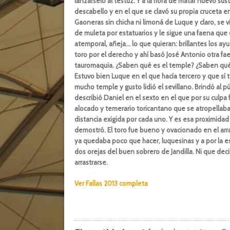
lanzárselo al testuz. Y a la hora de matar nuevo sus
descabello y en el que se clavó su propia cruceta en
Gaoneras sin chicha ni limoná de Luque y claro, se vi
de muleta por estatuarios y le sigue una faena que d
atemporal, añeja… lo que quieran: brillantes los a
toro por el derecho y ahí basó José Antonio otra fa
tauromaquia. ¿Saben qué es el temple? ¿Saben qué e
Estuvo bien Luque en el que hacía tercero y que sí 
mucho temple y gusto lidió el sevillano. Brindó al pú
describió Daniel en el sexto en el que por su culpa
alocado y temerario toricantano que se atropellaba d
distancia exigida por cada uno. Y es esa proximidad 
demostró. El toro fue bueno y ovacionado en el ar
ya quedaba poco que hacer, luquesinas y a por la esp
dos orejas del buen sobrero de Jandilla. Ni que deci
arrastrarse.
Ver Fallas 2013 completa