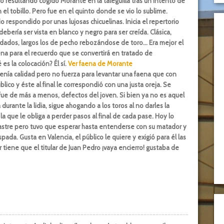
to resultando cogido Morante en la taleguilla tras un intento de
 el tobillo. Pero fue en el quinto donde se vio lo sublime.
o respondido por unas lujosas chicuelinas. Inicia el repertorio
ebería ser vista en blanco y negro para ser creída. Clásica,
yudados, largos los de pecho rebozándose de toro… Era mejor el
ena para el recuerdo que se convertirá en tratado de
s la colocación? Él sí.
Ver faena de Morante
tenía calidad pero no fuerza para levantar una faena que con
blico y éste al final le correspondió con una justa oreja. Se
 fue de más a menos, defectos del joven. Si bien ya no es aquel
urante la lidia, sigue ahogando a los toros al no darles la
la que le obliga a perder pasos al final de cada pase. Hoy lo
rastre pero tuvo que esperar hasta entenderse con su matador y
ada. Gusta en Valencia, el público le quiere y exigió para él las
r tiene que el titular de Juan Pedro ¡vaya encierro! gustaba de