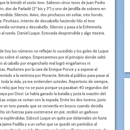
e le brindó el sexto toro. Salieron cinco toros de Juan Pedro
, dos de Parladé (2º bis y 3º) y uno de Jandilla de sobrero en
ndida. Silencio. Aviso, dos pinchazos sin soltar, otro hondo,
. Pinchazo, intento de descabello haciendo hilo el toro
media contraria y descabello. Silencio y pasa a la Enfermería.
 al ruedo. Daniel Luque. Estocada desprendida y algo trasera.
 de hoy los números no reflejan lo sucedido y los goles de Luque
os sobre el campo. Empezaremos por el principio donde saltó
do al caballo por engancharlo mal logró engañarnos ni
zas. Macheteo por la cara de Enrique Ponce y a esperar al
estado a la verónica por Morante. Brinda al público para pasar al
e toda la vida, ya me entienden ustedes. Repertorio de siempre,
 un reloj que hoy no se puso porque ya pasaban 40 segundos del
vaya por Dios!. Le había ganado la batalla y justa la ovación del
as orejas se cortan con la espada. Entre los dos toreros, justo
te un toro parado que se convertía en brusco cuando decidía
o sin fuerzas para sostenerse en pie, recibió un garboso
a espléndidas. Esbozó Luque un quite por delantales sin fuste
s a Jaime Padilla y a un señor que se quedó sin periódico al