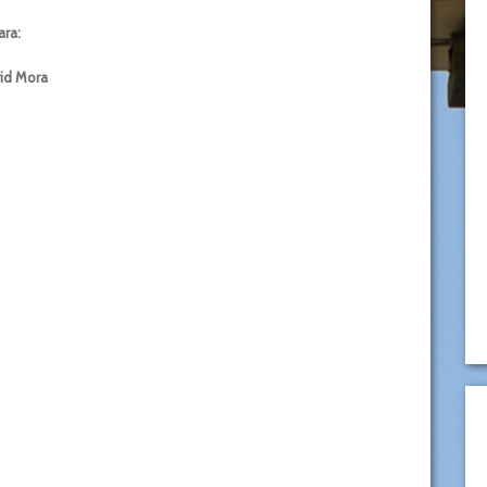
ra:
vid Mora