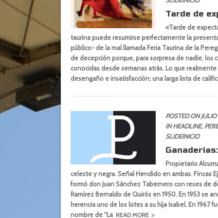
SLIDEINICIO
Tarde de ex
«Tarde de expecta
taurina puede resumirse perfectamente la present
público- de la mal llamada Feria Taurina de la Per
de decepción porque, para sorpresa de nadie, los ca
conocidas desde semanas atrás. Lo que realmente 
desengaño e insatisfacción; una larga lista de calif
POSTED ON JULIO 
IN
HEADLINE
,
PERE
SLIDEINICIO
Ganaderías:
Propietario Alcur
celeste y negra. Señal Hendido en ambas. Fincas E
formó don Juan Sánchez Tabernero con reses de do
Ramírez Bernaldo de Quirós en 1950. En 1953 se an
herencia uno de los lotes a su hija Isabel. En 1967 
nombre de “La
READ MORE