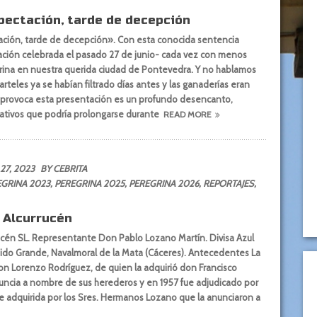
pectación, tarde de decepción
ción, tarde de decepción». Con esta conocida sentencia
ación celebrada el pasado 27 de junio- cada vez con menos
egrina en nuestra querida ciudad de Pontevedra. Y no hablamos
rteles ya se habían filtrado días antes y las ganaderías eran
provoca esta presentación es un profundo desencanto,
icativos que podría prolongarse durante
READ MORE
27, 2023
BY CEBRITA
GRINA 2023
,
PEREGRINA 2025
,
PEREGRINA 2026
,
REPORTAJES
,
 Alcurrucén
rucén SL. Representante Don Pablo Lozano Martín. Divisa Azul
jido Grande, Navalmoral de la Mata (Cáceres). Antecedentes La
n Lorenzo Rodríguez, de quien la adquirió don Francisco
uncia a nombre de sus herederos y en 1957 fue adjudicado por
fue adquirida por los Sres. Hermanos Lozano que la anunciaron a