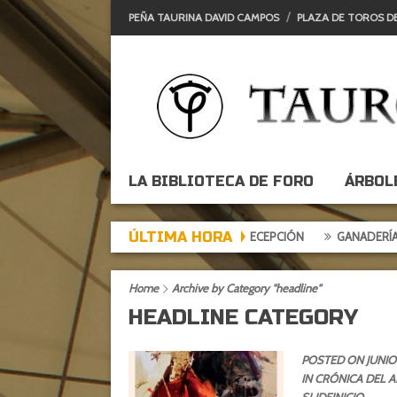
PEÑA TAURINA DAVID CAMPOS
PLAZA DE TOROS D
LA BIBLIOTECA DE FORO
ÁRBOL
ÚLTIMA HORA
DE DE EXPECTACIÓN, TARDE DE DECEPCIÓN
GANADERÍAS: ALCURRU
Home
Archive by Category "headline"
HEADLINE CATEGORY
POSTED ON JUNIO 
IN
CRÓNICA DEL A