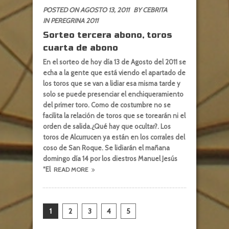
POSTED ON AGOSTO 13, 2011
BY CEBRITA
IN
PEREGRINA 2011
Sorteo tercera abono, toros
cuarta de abono
En el sorteo de hoy día 13 de Agosto del 2011 se
echa a la gente que está viendo el apartado de
los toros que se van a lidiar esa misma tarde y
solo se puede presenciar el enchiqueramiento
del primer toro. Como de costumbre no se
facilita la relación de toros que se torearán ni el
orden de salida.¿Qué hay que ocultar?. Los
toros de Alcurrucen ya están en los corrales del
coso de San Roque. Se lidiarán el mañana
domingo día 14 por los diestros Manuel Jesús
“El
READ MORE
1
2
3
4
5