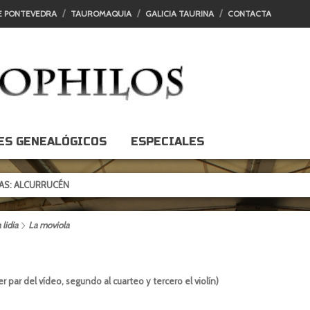
E PONTEVEDRA
TAUROMAQUIA
GALICIA TAURINA
CONTACTA
ES GENEALÓGICOS
ESPECIALES
 ALCURRUCÉN
lidia
La moviola
r par del vídeo, segundo al cuarteo y tercero el violín)