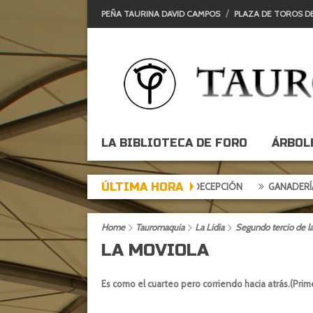
PEÑA TAURINA DAVID CAMPOS
PLAZA DE TOROS D
LA BIBLIOTECA DE FORO
ÁRBOL
ÚLTIMA HORA
TARDE DE EXPECTACIÓN, TARDE DE DECEPCIÓN
GANADERÍAS:
Home
Tauromaquia
La Lidia
Segundo tercio de la 
LA MOVIOLA
Es como el cuarteo pero corriendo hacia atrás.(Prime