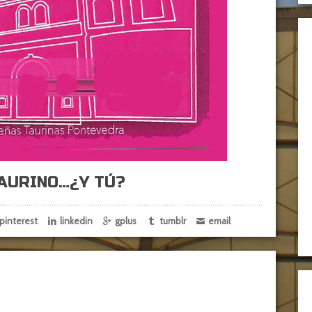
TAURINO…¿Y TÚ?
pinterest
linkedin
gplus
tumblr
email