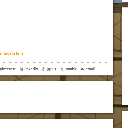
er toda la feria
pinterest
linkedin
gplus
tumblr
email