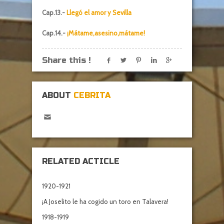
Cap.13.-
Llegó el amor y Sevilla
Cap.14.-
¡Mátame,asesino,mátame!
Share this !
ABOUT
CEBRITA
RELATED ACTICLE
1920-1921
¡A Joselito le ha cogido un toro en Talavera!
1918-1919