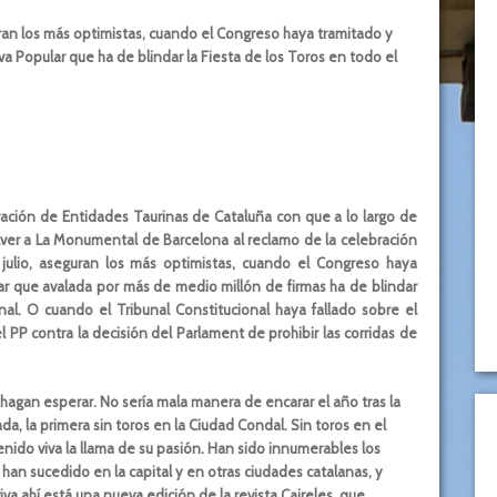
uran los más optimistas, cuando el Congreso haya tramitado y
iva Popular que ha de blindar la Fiesta de los Toros en todo el
ación de Entidades Taurinas de Cataluña con que a lo largo de
ver a La Monumental de Barcelona al reclamo de la celebración
julio, aseguran los más optimistas, cuando el Congreso haya
ular que avalada por más de medio millón de firmas ha de blindar
nal. O cuando el Tribunal Constitucional haya fallado sobre el
l PP contra la decisión del Parlament de prohibir las corridas de
 hagan esperar. No sería mala manera de encarar el año tras la
a, la primera sin toros en la Ciudad Condal. Sin toros en el
ido viva la llama de su pasión. Han sido innumerables los
e han sucedido en la capital y en otras ciudades catalanas, y
ahí está una nueva edición de la revista Caireles, que,