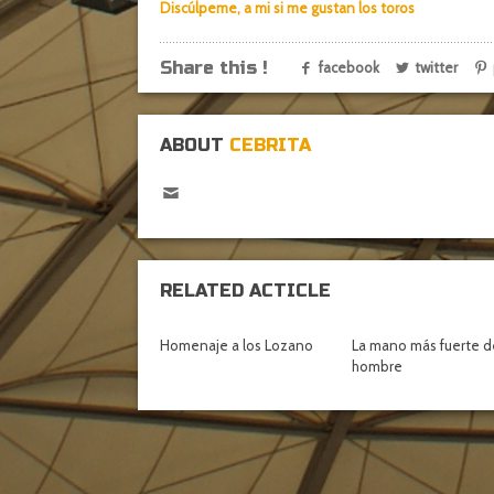
Discúlpeme, a mi si me gustan los toros
Share this !
facebook
twitter
ABOUT
CEBRITA
RELATED ACTICLE
Homenaje a los Lozano
La mano más fuerte d
hombre