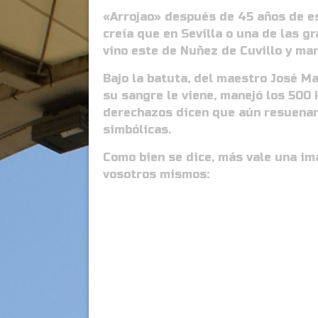
«Arrojao» después de 45 años de e
creía que en Sevilla o una de las gr
vino este de Nuñez de Cuvillo y man
Bajo la batuta, del maestro José M
su sangre le viene, manejó los 500 
derechazos dicen que aún resuenan 
simbólicas.
Como bien se dice, más vale una im
vosotros mismos: