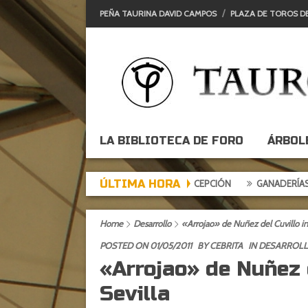
PEÑA TAURINA DAVID CAMPOS
PLAZA DE TOROS D
LA BIBLIOTECA DE FORO
ÁRBOL
ÚLTIMA HORA
TARDE DE EXPECTACIÓN, TARDE DE DECEPCIÓN
GANADERÍAS: ALCUR
Home
Desarrollo
«Arrojao» de Nuñez del Cuvillo in
POSTED ON 01/05/2011
BY
CEBRITA
IN
DESARROL
«Arrojao» de Nuñez 
Sevilla