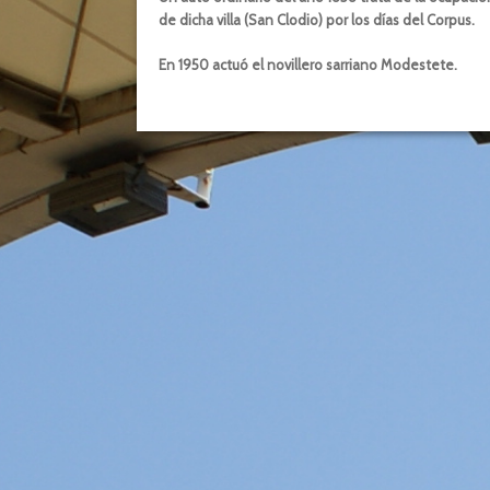
de dicha villa (San Clodio) por los días del Corpus.
En 1950 actuó el novillero sarriano Modestete.