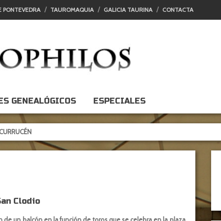
E PONTEVEDRA
TAUROMAQUIA
GALICIA TAURINA
CONTACTA
ES GENEALÓGICOS
ESPECIALES
UCÉN
San Clodio
n de un balcón en la función de toros que se celebra en la plaza