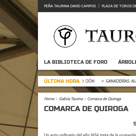
PEÑA TAURINA DAVID CAMPOS
PLAZA DE TOROS D
LA BIBLIOTECA DE FORO
ÁRBOL
ÚLTIMA HORA
RDE DE EXPECTACIÓN, TARDE DE DECEPCIÓN
GANADERÍAS: ALCURR
Home
Galicia Taurina
Comarca de Quiroga
COMARCA DE QUIROGA
Un auto ordinario del año 1656 trata de la ocupació