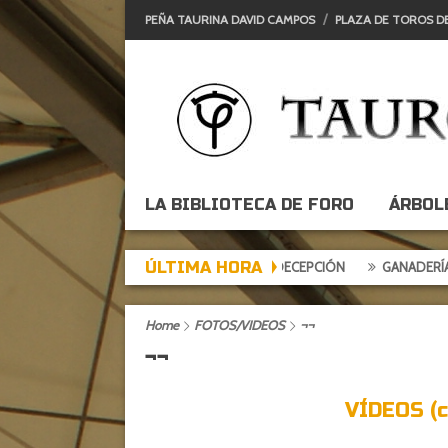
PEÑA TAURINA DAVID CAMPOS
PLAZA DE TOROS D
LA BIBLIOTECA DE FORO
ÁRBOL
ÚLTIMA HORA
TARDE DE EXPECTACIÓN, TARDE DE DECEPCIÓN
GANADERÍAS: ALCU
Home
FOTOS/VIDEOS
¬¬
¬¬
VÍDEOS (