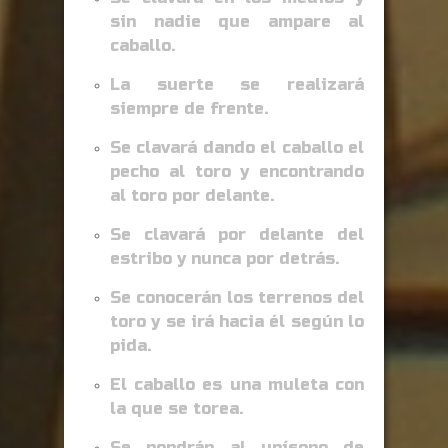
sin nadie que ampare al
caballo.
La suerte se realizará
siempre de frente.
Se clavará dando el caballo el
pecho al toro y encontrando
al toro por delante.
Se clavará por delante del
estribo y nunca por detrás.
Se conocerán los terrenos del
toro y se irá hacia él según lo
pida.
El caballo es una muleta con
la que se torea.
Se pondrán al unísono de