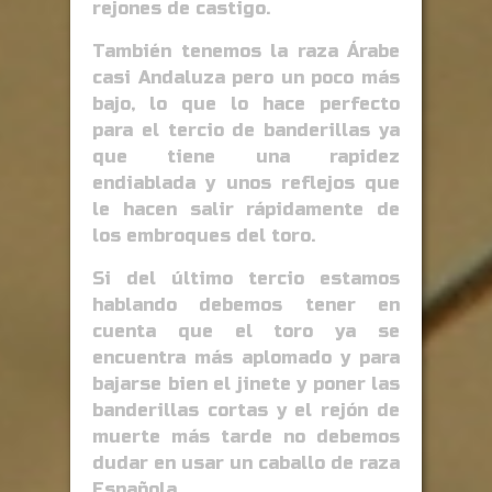
rejones de castigo.
También tenemos la raza Árabe
casi Andaluza pero un poco más
bajo, lo que lo hace perfecto
para el tercio de banderillas ya
que tiene una rapidez
endiablada y unos reflejos que
le hacen salir rápidamente de
los embroques del toro.
Si del último tercio estamos
hablando debemos tener en
cuenta que el toro ya se
encuentra más aplomado y para
bajarse bien el jinete y poner las
banderillas cortas y el rejón de
muerte más tarde no debemos
dudar en usar un caballo de raza
Española.