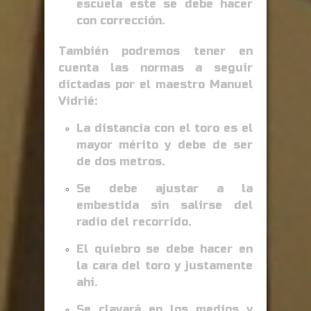
escuela este se debe hacer
con corrección.
También podremos tener en
cuenta las normas a seguir
dictadas por el maestro Manuel
Vidrié:
La distancia con el toro es el
mayor mérito y debe de ser
de dos metros.
Se debe ajustar a la
embestida sin salirse del
radio del recorrido.
El quiebro se debe hacer en
la cara del toro y justamente
ahí.
Se clavará en los medios y