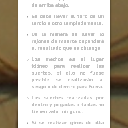
de arriba abajo.
Se deba llevar al toro de un
tercio a otro templadamente.
De la manera de llevar lo
rejones de muerte dependerá
el resultado que se obtenga.
Los medios es el lugar
idóneo para realizar las
suertes, si ello no fuese
posible se realizarán al
sesgo o de dentro para fuera.
Las suertes realizadas por
dentro y pegadas a tablas no
tienen valor ninguno.
Si se realizan giros de alta