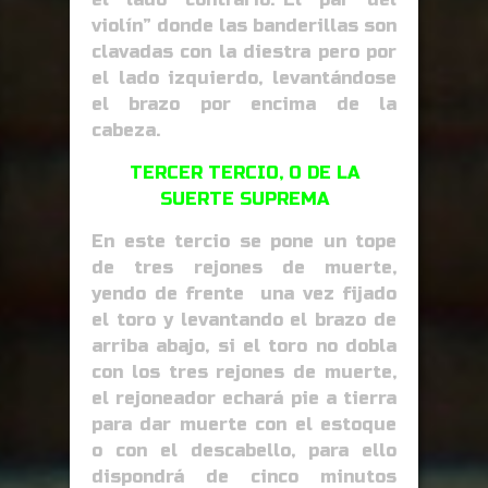
violín” donde las banderillas son
clavadas con la diestra pero por
el lado izquierdo, levantándose
el brazo por encima de la
cabeza.
TERCER TERCIO, O DE LA
SUERTE SUPREMA
En este tercio se pone un tope
de tres rejones de muerte,
yendo de frente una vez fijado
el toro y levantando el brazo de
arriba abajo, si el toro no dobla
con los tres rejones de muerte,
el rejoneador echará pie a tierra
para dar muerte con el estoque
o con el descabello, para ello
dispondrá de cinco minutos