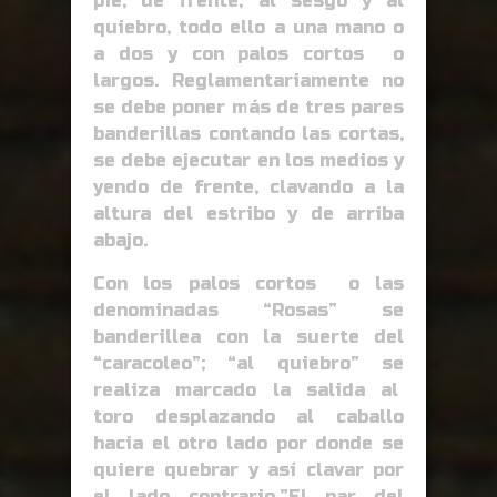
pie, de frente, al sesgo y al
quiebro, todo ello a una mano o
a dos y con palos cortos o
largos. Reglamentariamente no
se debe poner más de tres pares
banderillas contando las cortas,
se debe ejecutar en los medios y
yendo de frente, clavando a la
altura del estribo y de arriba
abajo.
Con los palos cortos o las
denominadas “Rosas” se
banderillea con la suerte del
“caracoleo”; “al quiebro” se
realiza marcado la salida al
toro desplazando al caballo
hacia el otro lado por donde se
quiere quebrar y así clavar por
el lado contrario.”El par del