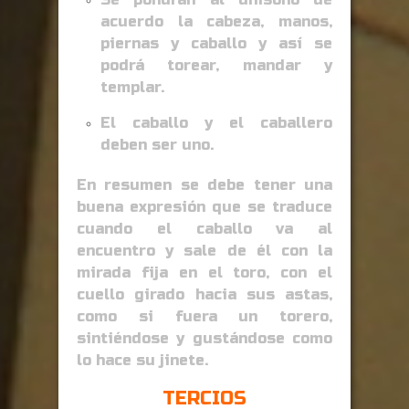
acuerdo la cabeza, manos,
piernas y caballo y así se
podrá torear, mandar y
templar.
El caballo y el caballero
deben ser uno.
En resumen se debe tener una
buena expresión que se traduce
cuando el caballo va al
encuentro y sale de él con la
mirada fija en el toro, con el
cuello girado hacia sus astas,
como si fuera un torero,
sintiéndose y gustándose como
lo hace su jinete.
TERCIOS