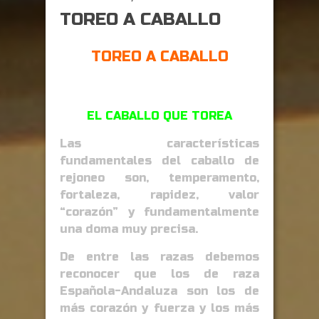
TOREO A CABALLO
TOREO A CABALLO
EL CABALLO QUE TOREA
Las características
fundamentales del caballo de
rejoneo son, temperamento,
fortaleza, rapidez, valor
“corazón” y fundamentalmente
una doma muy precisa.
De entre las razas debemos
reconocer que los de raza
Española-Andaluza son los de
más corazón y fuerza y los más