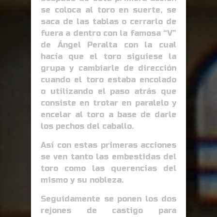
se coloca al toro en suerte, se
saca de las tablas o cerrarlo de
fuera a dentro con la famosa “V”
de Ángel Peralta con la cual
hacía que el toro siguiese la
grupa y cambiarle de dirección
cuando el toro estaba encolado
o utilizando el paso atrás que
consiste en trotar en paralelo y
encelar al toro a base de darle
los pechos del caballo.
Así con estas primeras acciones
se ven tanto las embestidas del
toro como las querencias del
mismo y su nobleza.
Seguidamente se ponen los dos
rejones de castigo para