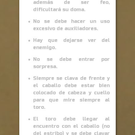
además de ser feo,
dificultará su doma.
No se debe hacer un uso
excesivo de auxiliadores.
Hay que dejarse ver del
enemigo.
No se debe entrar por
sorpresa.
Siempre se clava de frente y
el caballo debe estar bien
colocado de cabeza y cuello
para que mire siempre al
toro.
El toro debe llegar al
encuentro con el caballo (no
del estribo) y se debe clavar