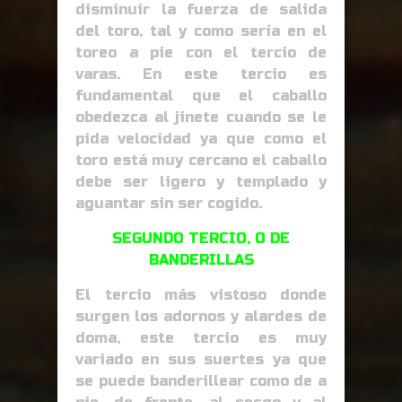
disminuir la fuerza de salida
del toro, tal y como sería en el
toreo a pie con el tercio de
varas. En este tercio es
fundamental que el caballo
obedezca al jinete cuando se le
pida velocidad ya que como el
toro está muy cercano el caballo
debe ser ligero y templado y
aguantar sin ser cogido.
SEGUNDO TERCIO, O DE
BANDERILLAS
El tercio más vistoso donde
surgen los adornos y alardes de
doma, este tercio es muy
variado en sus suertes ya que
se puede banderillear como de a