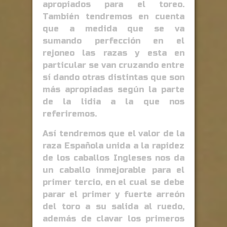
apropiados para el toreo.
También tendremos en cuenta
que a medida que se va
sumando perfección en el
rejoneo las razas y esta en
particular se van cruzando entre
sí dando otras distintas que son
más apropiadas según la parte
de la lidia a la que nos
referiremos.
Así tendremos que el valor de la
raza Española unida a la rapidez
de los caballos Ingleses nos da
un caballo inmejorable para el
primer tercio, en el cual se debe
parar el primer y fuerte arreón
del toro a su salida al ruedo,
además de clavar los primeros