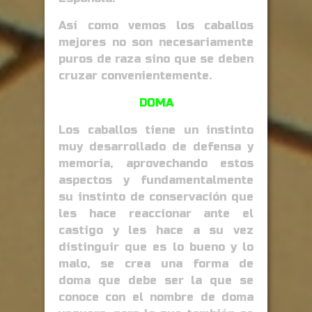
Así como vemos los caballos
mejores no son necesariamente
puros de raza sino que se deben
cruzar convenientemente.
DOMA
Los caballos tiene un instinto
muy desarrollado de defensa y
memoria, aprovechando estos
aspectos y fundamentalmente
su instinto de conservación que
les hace reaccionar ante el
castigo y les hace a su vez
distinguir que es lo bueno y lo
malo, se crea una forma de
doma que debe ser la que se
conoce con el nombre de doma