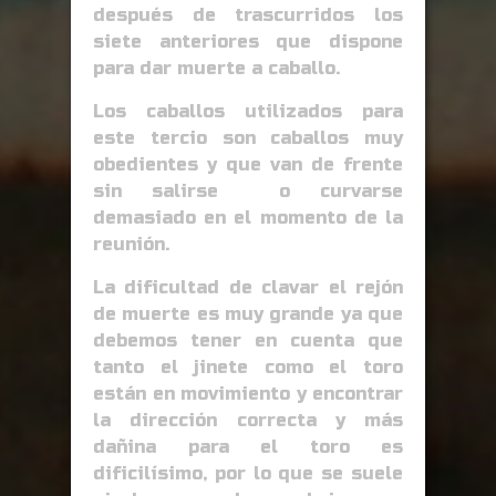
después de trascurridos los
siete anteriores que dispone
para dar muerte a caballo.
Los caballos utilizados para
este tercio son caballos muy
obedientes y que van de frente
sin salirse o curvarse
demasiado en el momento de la
reunión.
La dificultad de clavar el rejón
de muerte es muy grande ya que
debemos tener en cuenta que
tanto el jinete como el toro
están en movimiento y encontrar
la dirección correcta y más
dañina para el toro es
dificilísimo, por lo que se suele