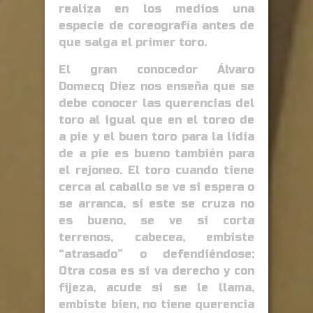
realiza en los medios una
especie de coreografía antes de
que salga el primer toro.
El gran conocedor Álvaro
Domecq Díez nos enseña que se
debe conocer las querencias del
toro al igual que en el toreo de
a pie y el buen toro para la lidia
de a pie es bueno también para
el rejoneo. El toro cuando tiene
cerca al caballo se ve si espera o
se arranca, si este se cruza no
es bueno, se ve si corta
terrenos, cabecea, embiste
“atrasado” o defendiéndose;
Otra cosa es si va derecho y con
fijeza, acude si se le llama,
embiste bien, no tiene querencia