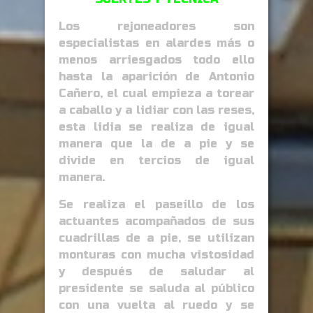
Los rejoneadores son
especialistas en alardes más o
menos arriesgados todo ello
hasta la aparición de Antonio
Cañero, el cual empieza a torear
a caballo y a lidiar con las reses,
esta lidia se realiza de igual
manera que la de a pie y se
divide en tercios de igual
manera.
Se realiza el paseíllo de los
actuantes acompañados de sus
cuadrillas de a pie, se utilizan
monturas con mucha vistosidad
y después de saludar al
presidente se saluda al público
con una vuelta al ruedo y se