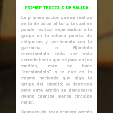
PRIMER TERCIO, O DE SALIDA
La primera acción que se realiza
es la de parar al toro, la cual se
puede realizar esperándolo a la
grupa en la misma puerta de
chiqueros y corriéndolo con la
garrocha o fijándolo
recortándolo cada vez más
cerrado hasta que se para en los
medios, esto se hace
“encolándolo” o lo que es lo
mismo haciendo que siga la
grupa del caballo; la destreza
para esta acción se demuestra
dando cuantos menos círculos
mejor.
Después de esta primera acción