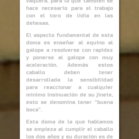
vaquera, para lo que también se
hace necesario para el trabajo
con el toro de lidia en las
dehesas.
El aspecto fundamental de esta
doma es enseñar al equino al
galope a resolverse con rapidez
y ponerse al galope con muy
aceleración. Además estos
caballo deben tener
desarrollada la sensibilidad
para reaccionar a cualquier
mínimo insinuación de su jinete,
esto se denomina tener “buena
boca”.
Esta doma de la que hablamos
se empieza al cumplir el caballo
los dos años y su duración es de