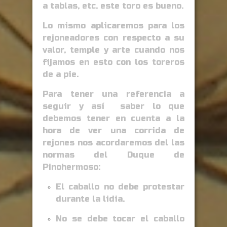
a tablas, etc. este toro es bueno.
Lo mismo aplicaremos para los
rejoneadores con respecto a su
valor, temple y arte cuando nos
fijamos en esto con los toreros
de a pie.
Para tener una referencia a
seguir y así saber lo que
debemos tener en cuenta a la
hora de ver una corrida de
rejones nos acordaremos del las
normas del Duque de
Pinohermoso:
El caballo no debe protestar
durante la lidia.
No se debe tocar el caballo