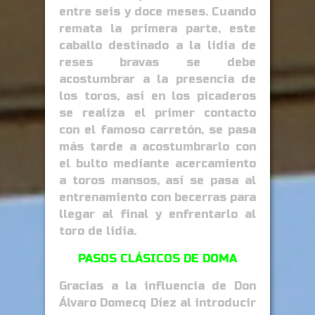
entre seis y doce meses. Cuando
remata la primera parte, este
caballo destinado a la lidia de
reses bravas se debe
acostumbrar a la presencia de
los toros, así en los picaderos
se realiza el primer contacto
con el famoso carretón, se pasa
más tarde a acostumbrarlo con
el bulto mediante acercamiento
a toros mansos, así se pasa al
entrenamiento con becerras para
llegar al final y enfrentarlo al
toro de lidia.
PASOS CLÁSICOS DE DOMA
Gracias a la influencia de Don
Álvaro Domecq Díez al introducir