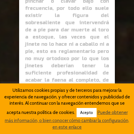
pinchar o clavar bajo con
frecuencia, por todo ello suele
existir la figura del
sobresaliente que intervendrá
de a pie para dar muerte al toro
a estoque, las veces que el
jinete no lo hace ni a caballo ni a
pie, esto es reglamentario pero
no muy ortodoxo por lo que los
jinetes deberían tener la
suficiente profesionalidad de
acabar la faena al completo, de
esto sabía mucho Álvaro Domecq
Utilizamos cookies propias y de terceros para mejorar la
Romero que mató infinidad de
experiencia de navegación, y ofrecer contenidos y publicidad de
reses a pie.
interés. Al continuar con la navegación entendemos que se
acepta nuestra política de cookies.
Puede obtener
Acepto
BREVE HISTORICO DEL
más información, o bien conocer cómo cambiar la configuración,
TOREO A CABALLO
en este enlace