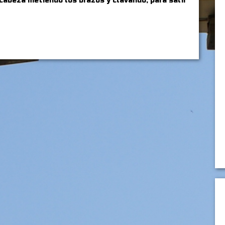
 cabeza metiendo los brazos y clavando, para salir