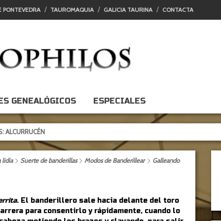
E PONTEVEDRA
TAUROMAQUIA
GALICIA TAURINA
CONTACTA
ES GENEALÓGICOS
ESPECIALES
ÉN
lidia
Suerte de banderillas
Modos de Banderillear
Galleando
rrita
. El banderillero sale hacia delante del toro
carrera para consentirlo y rápidamente, cuando lo