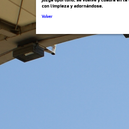
juzga oportuno, se vuelve y cuadra en la
con limpieza y adornándose.
Volver