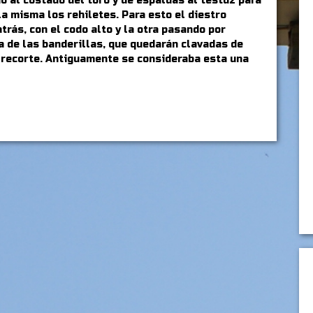
o al costado del toro y de espaldas al testuz para
lla misma los rehiletes. Para esto el diestro
trás, con el codo alto y la otra pasando por
a de las banderillas, que quedarán clavadas de
l recorte. Antiguamente se consideraba esta una