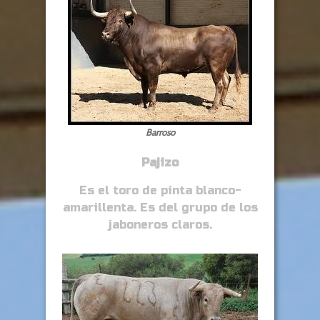
Barroso
Pajizo
Es el toro de pinta blanco-
amarillenta. Es del grupo de los
jaboneros claros.