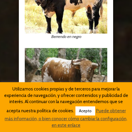
Berrendo en negro
Utilizamos cookies propias y de terceros para mejorar la
experiencia de navegación, y ofrecer contenidos y publicidad de
interés. Al continuar con la navegación entendemos que se
Berrendo en salinero
acepta nuestra política de cookies.
Puede obtener
Acepto
más información, o bien conocer cómo cambiar la configuración,
en este enlace