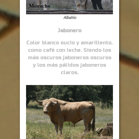
Albahío
Jabonero
Color blanco sucio y amarillento,
como café con leche. Siendo los
más oscuros jaboneros oscuros
y los más pálidos jaboneros
claros.