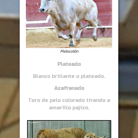
Melocotón
Plateado
Blanco brillante o plateado.
Azafranado
Toro de pelo colorado tirando a
amarillo pajizo.