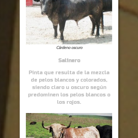
Cárdeno oscuro
Salinero
Pinta que resulta de la mezcla
de pelos blancos y colorados,
siendo claro u oscuro según
predominen los pelos blancos o
los rojos.