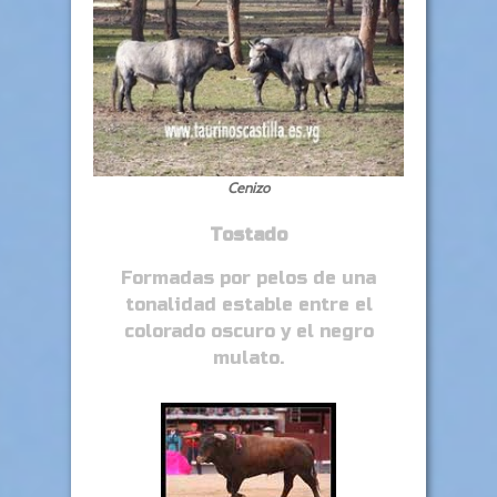
Cenizo
Tostado
Formadas por pelos de una
tonalidad estable entre el
colorado oscuro y el negro
mulato.