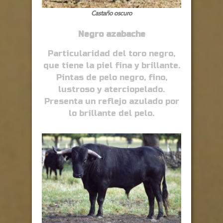
Castaño oscuro
Negro azabache
Particularidad del toro negro,
que tiene la piel fina y brillante.
Pintas de pelo negro, fino,
lustroso y aterciopelado.
Presenta un reflejo azulado por
lo brillante del pelo.