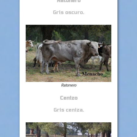
Ratonero
Gris oscuro.
Ratonero
Cenizo
Gris ceniza.