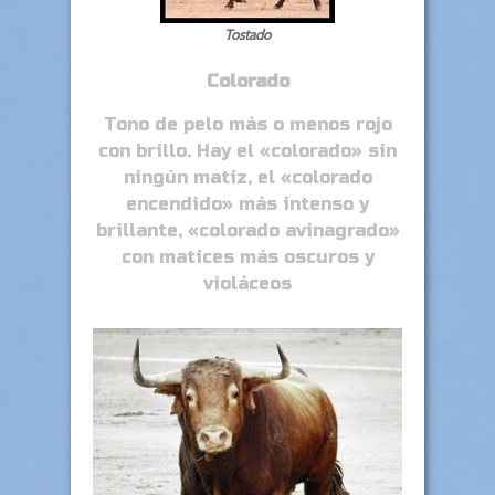
Tostado
Colorado
Tono de pelo más o menos rojo
con brillo. Hay el «colorado» sin
ningún matiz, el «colorado
encendido» más intenso y
brillante, «colorado avinagrado»
con matices más oscuros y
violáceos