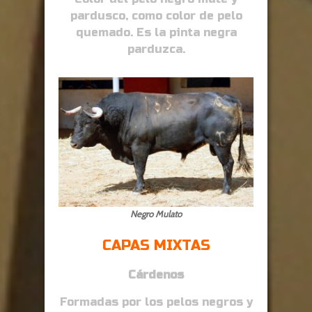
pardusco, como color de pelo
quemado. Es la pinta negra
parduzca.
Negro Mulato
CAPAS MIXTAS
Cárdenos
Formadas por los pelos negros y