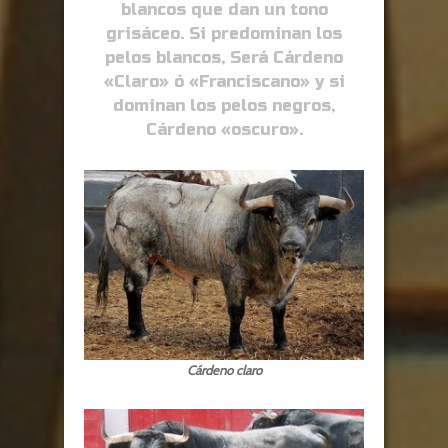
blancos que dan un tono
grisáceo. Si predominan los
pelos blancos, Será Cárdeno
«Claro» ó «Franciscano» y si
dominan los pelos negros,
Cárdeno «oscuro».
Cárdeno claro