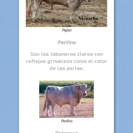
Pajizo
Perlino
Son los Jaboneros claros con
reflejos grisáceos como el color
de las perlas.
Perlino