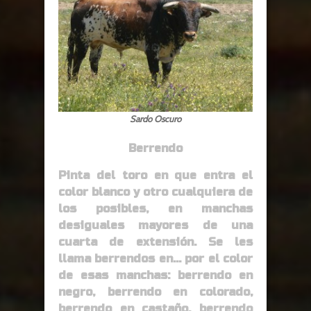
Sardo Oscuro
Berrendo
Pinta del toro en que entra el
color blanco y otro cualquiera de
los posibles, en manchas
desiguales mayores de una
cuarta de extensión. Se les
llama berrendos en… por el color
de esas manchas: berrendo en
negro, berrendo en colorado,
berrendo en castaño, berrendo