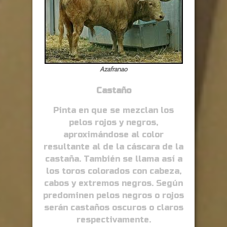
Azafranao
Castaño
Pinta en que se mezclan los
pelos rojos y negros,
aproximándose al color
resultante al de la cáscara de la
castaña. También se llama así a
los toros colorados con cabeza,
cabos y extremos negros. Según
predominen pelos negros o rojos
serán castaños oscuros o claros
respectivamente.