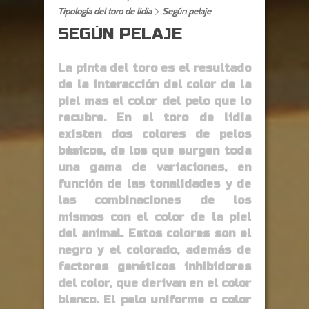
Tipología del toro de lidia
Según pelaje
SEGÚN PELAJE
La pinta del toro es el resultado
de la interacción del color de la
piel mas el color del pelo que lo
recubre. En el toro de lidia
existen dos colores de pelos
básicos, de los que surgen toda
una gama de variaciones, en
función de las tonalidades y de
las combinaciones de los
mismos con el color de la piel
del animal. Estos colores son el
negro y el colorado, además de
factores genéticos inhibidores
del color, que derivan en el color
blanco. El pelo uniforme o color