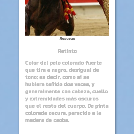
Bronceao
Retinto
Color del pelo colorado fuerte
que tira a negro, desigual de
tono; es decir, como si se
hubiera teñido dos veces, y
generalmente con cabeza, cuello
y extremidades más oscuros
que el resto del cuerpo. De pinta
colorada oscura, parecido a la
madera de caoba.