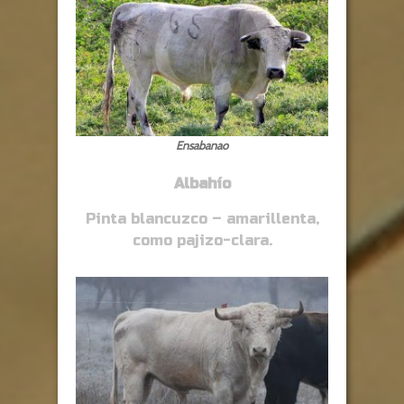
Ensabanao
Albahío
Pinta blancuzco – amarillenta,
como pajizo-clara.