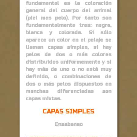
fundamental es la coloración
general del cuerpo del animal
(piel mas pelo). Por tanto son
fundamentalmente tres: negra,
blanca y colorada. Si sólo
aparece un color en el pelaje se
llaman capas simples, si hay
pelos de dos o más colores
distribuidos uniformemente y si
hay más de uno o no está muy
definido, o combinaciones de
dos o más pelos dispuestos en
manchas diferenciadas son
capas mixtas.
CAPAS SIMPLES
Ensabanao