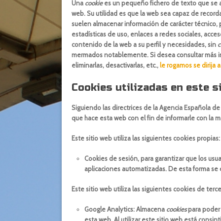
Una
cookie
es un pequeño fichero de texto que se a
web. Su utilidad es que la web sea capaz de recorda
suelen almacenar información de carácter técnico, 
estadísticas de uso, enlaces a redes sociales, acceso
contenido de la web a su perfil y necesidades, sin
c
mermados notablemente. Si desea consultar más i
eliminarlas, desactivarlas, etc.,
le rogamos se dirija 
Cookies utilizadas en este s
Siguiendo las directrices de la Agencia Española d
que hace esta web con el fin de informarle con la m
Este sitio web utiliza las siguientes
cookies propias
:
Cookies de sesión, para garantizar que los us
aplicaciones automatizadas. De esta forma se
Este sitio web utiliza las siguientes
cookies de terc
Google Analytics: Almacena
cookies
para poder e
esta web. Al utilizar este sitio web está consi