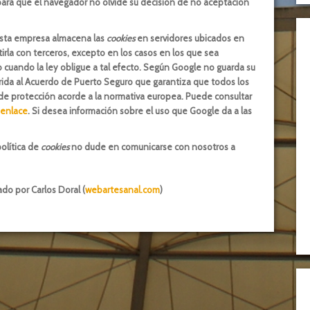
ara que el navegador no olvide su decisión de no aceptación
esta empresa almacena las
cookies
en servidores ubicados en
la con terceros, excepto en los casos en los que sea
 cuando la ley obligue a tal efecto. Según Google no guarda su
rida al Acuerdo de Puerto Seguro que garantiza que todos los
 de protección acorde a la normativa europea. Puede consultar
 enlace
. Si desea información sobre el uso que Google da a las
olítica de
cookies
no dude en comunicarse con nosotros a
do por Carlos Doral (
webartesanal.com
)