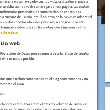
lmacena en su navegador cuando visita casi cualquier página
r su visita cuando vuelva a navegar por esa página. Las
cookies
preferencias personales, personalización de contenidos,
 a cuentas de usuario, etc. El objetivo de la
cookie
es adaptar el
ookies
los servicios ofrecidos por cualquier página se verían
nformación sobre qué son las
cookies
, qué almacenan, cómo
a este enlace.
itio web
e Protección de Datos procedemos a detallar el uso de
cookies
áxima exactitud posible.
uarios que escriban comentarios en el blog sean humanos y no
 combate el
spam
.
eros
:
laborar estadísticas sobre el tráfico y volumen de visitas de
ntiendo el tratamiento de información acerca de usted por