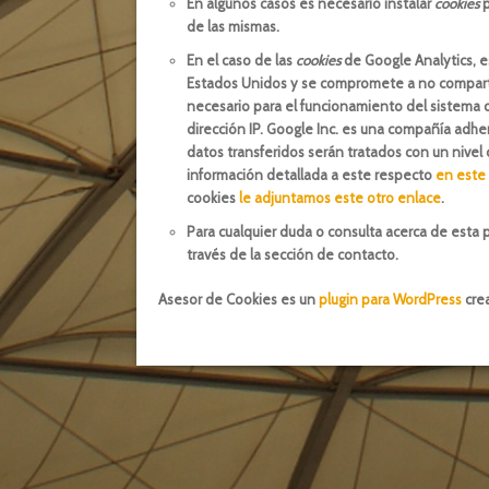
En algunos casos es necesario instalar
cookies
p
de las mismas.
En el caso de las
cookies
de Google Analytics, 
Estados Unidos y se compromete a no compartir
necesario para el funcionamiento del sistema o
dirección IP. Google Inc. es una compañía adhe
datos transferidos serán tratados con un nivel
información detallada a este respecto
en este
cookies
le adjuntamos este otro enlace
.
Para cualquier duda o consulta acerca de esta p
través de la sección de contacto.
Asesor de Cookies es un
plugin para WordPress
crea