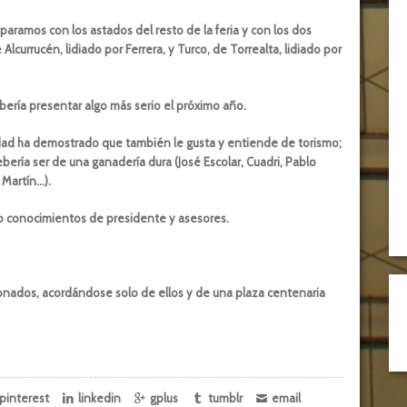
paramos con los astados del resto de la feria y con los dos
lcurrucén, lidiado por Ferrera, y Turco, de Torrealta, lidiado por
ería presentar algo más serio el próximo año.
iudad ha demostrado que también le gusta y entiende de torismo;
bería ser de una ganadería dura (José Escolar, Cuadri, Pablo
 Martín…).
 y/o conocimientos de presidente y asesores.
cionados, acordándose solo de ellos y de una plaza centenaria
pinterest
linkedin
gplus
tumblr
email