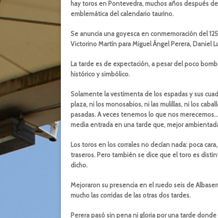
hay toros en Pontevedra, muchos años después de l
emblemática del calendario taurino.
Se anuncia una goyesca en conmemoración del 125.º a
Victorino Martín para Miguel Ángel Perera, Daniel 
La tarde es de expectación, a pesar del poco bomb
histórico y simbólico.
Solamente la vestimenta de los espadas y sus cuadri
plaza, ni los monosabios, ni las mulillas, ni los ca
pasadas. A veces tenemos lo que nos merecemos… 
media entrada en una tarde que, mejor ambientada y
Los toros en los corrales no decían nada: poca car
traseros. Pero también se dice que el toro es distint
dicho.
Mejoraron su presencia en el ruedo seis de Albase
mucho las corridas de las otras dos tardes.
Perera pasó sin pena ni gloria por una tarde donde