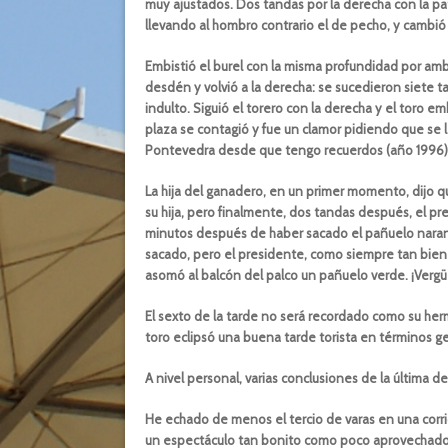
muy ajustados. Dos tandas por la derecha con la pata
llevando al hombro contrario el de pecho, y cambió 
Embistió el burel con la misma profundidad por amb
desdén y volvió a la derecha: se sucedieron siete 
indulto. Siguió el torero con la derecha y el toro e
plaza se contagió y fue un clamor pidiendo que se l
Pontevedra desde que tengo recuerdos (año 1996)
La hija del ganadero, en un primer momento, dijo q
su hija, pero finalmente, dos tandas después, el pres
minutos después de haber sacado el pañuelo naranj
sacado, pero el presidente, como siempre tan bie
asomó al balcón del palco un pañuelo verde. ¡Verg
El sexto de la tarde no será recordado como su her
toro eclipsó una buena tarde torista en términos g
A nivel personal, varias conclusiones de la última d
He echado de menos el tercio de varas en una corr
un espectáculo tan bonito como poco aprovechado 