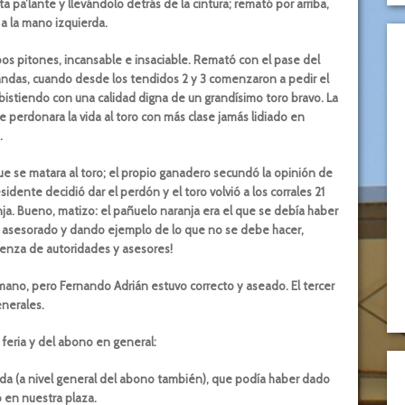
 pa’lante y llevándolo detrás de la cintura; remató por arriba,
a la mano izquierda.
os pitones, incansable e insaciable. Remató con el pase del
tandas, cuando desde los tendidos 2 y 3 comenzaron a pedir el
mbistiendo con una calidad digna de un grandísimo toro bravo. La
e perdonara la vida al toro con más clase jamás lidiado en
.
ue se matara al toro; el propio ganadero secundó la opinión de
idente decidió dar el perdón y el toro volvió a los corrales 21
a. Bueno, matizo: el pañuelo naranja era el que se debía haber
n asesorado y dando ejemplo de lo que no se debe hacer,
üenza de autoridades y asesores!
mano, pero Fernando Adrián estuvo correcto y aseado. El tercer
enerales.
e feria y del abono en general:
ida (a nivel general del abono también), que podía haber dado
en nuestra plaza.