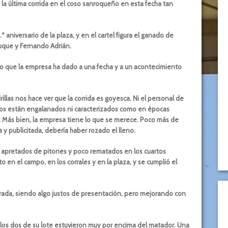
a última corrida en el coso sanroqueño en esta fecha tan
niversario de la plaza, y en el cartel figura el ganado de
Luque y Fernando Adrián.
o que la empresa ha dado a una fecha y a un acontecimiento
llas nos hace ver que la corrida es goyesca. Ni el personal de
ballos están engalanados ni caracterizados como en épocas
Más bien, la empresa tiene lo que se merece. Poco más de
 publicitada, debería haber rozado el lleno.
a, apretados de pitones y poco rematados en los cuartos
o en el campo, en los corrales y en la plaza, y se cumplió el
rrada, siendo algo justos de presentación, pero mejorando con
 los dos de su lote estuvieron muy por encima del matador. Una