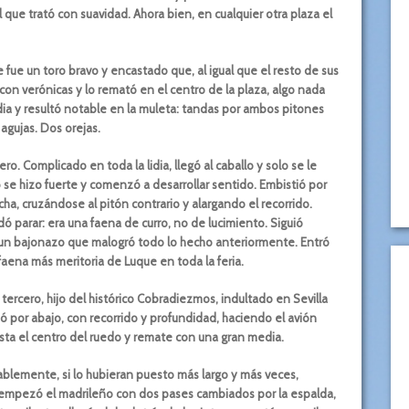
 que trató con suavidad. Ahora bien, en cualquier otra plaza el
 fue un toro bravo y encastado que, al igual que el resto de sus
ó con verónicas y lo remató en el centro de la plaza, algo nada
lidia y resultó notable en la muleta: tandas por ambos pitones
agujas. Dos orejas.
ro. Complicado en toda la lidia, llegó al caballo y solo se le
ro se hizo fuerte y comenzó a desarrollar sentido. Embistió por
ha, cruzándose al pitón contrario y alargando el recorrido.
parar: era una faena de curro, no de lucimiento. Siguió
 un bajonazo que malogró todo lo hecho anteriormente. Entró
faena más meritoria de Luque en toda la feria.
 tercero, hijo del histórico Cobradiezmos, indultado en Sevilla
ó por abajo, con recorrido y profundidad, haciendo el avión
sta el centro del ruedo y remate con una gran media.
bablemente, si lo hubieran puesto más largo y más veces,
 empezó el madrileño con dos pases cambiados por la espalda,