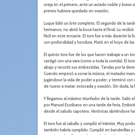
oreja en el primero, ante un astado noble y bravo al
premio hubiera quedado en ovación.
Luque lidió un lote completo. El segundo de la tarde
hermanos, no abrió la boca hasta el final. Lo recibi
fácil en este encaste. El toro fue a más durante la 
con profundidad y hondura. Mató en el hoyo de las 
El quinto toro fue de los que hacen trabajar a un tore
castigó con una vara (como a toda la corrida). El to
abajo y recortó sus embestidas. Tandas por la derec
Cuando empezó a sonar la música, el matador mandó 
jugándose la vida de poder a poder, y terminó con
de nuevo a matar: estocada y ovación. Sin duda, la 
Y llegamos al máximo triunfador de la tarde. Salió el
por Manuel Escribano en una tarde de feria. Embisti
desde el saludo capotero. Verónicas abriéndose ha
El toro fue al caballo y cumplió el trámite. Muy pro
también habría cumplido. Cumplió en banderillas y