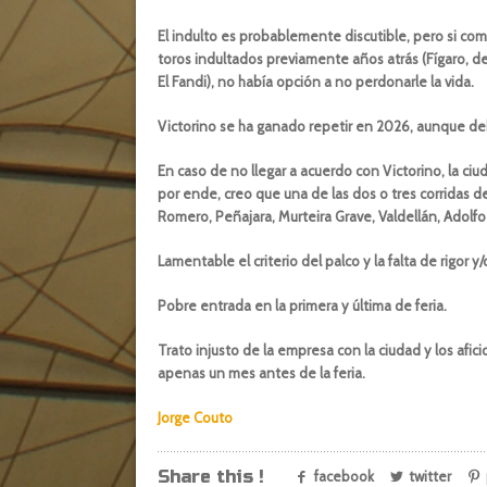
El indulto es probablemente discutible, pero si com
toros indultados previamente años atrás (Fígaro, de A
El Fandi), no había opción a no perdonarle la vida.
Victorino se ha ganado repetir en 2026, aunque deb
En caso de no llegar a acuerdo con Victorino, la c
por ende, creo que una de las dos o tres corridas de
Romero, Peñajara, Murteira Grave, Valdellán, Adolfo
Lamentable el criterio del palco y la falta de rigor
Pobre entrada en la primera y última de feria.
Trato injusto de la empresa con la ciudad y los afi
apenas un mes antes de la feria.
Jorge Couto
Share this !
facebook
twitter