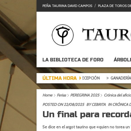
PEÑA TAURINA DAVID CAMPOS
PLAZA DE TOROS D
LA BIBLIOTECA DE FORO
ÁRBOL
ÚLTIMA HORA
ARDE DE EXPECTACIÓN, TARDE DE DECEPCIÓN
GANADERÍAS: ALCUR
Home
Ferias
PEREGRINA 2025
Crónica del afic
POSTED ON 22/08/2025
BY
CEBRITA
IN
CRÓNICA D
Un final para record
Se dice en el argot taurino que «quien no torea un 1