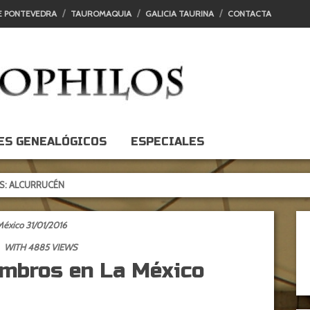
E PONTEVEDRA
TAUROMAQUIA
GALICIA TAURINA
CONTACTA
ES GENEALÓGICOS
ESPECIALES
UCÉN
México 31/01/2016
WITH 4885 VIEWS
ombros en La México