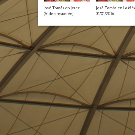
José Tomás en Jerez
José Tomás en La Mé
(Vídeo resumen)
31/01/2016