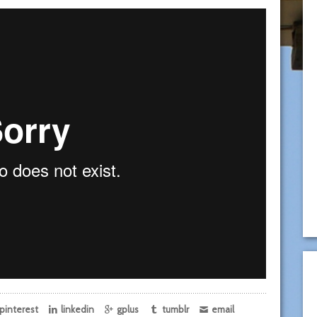
pinterest
linkedin
gplus
tumblr
email