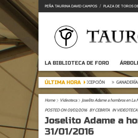
PEÑA TAURINA DAVID CAMPOS
PLAZA DE TOROS D
LA BIBLIOTECA DE FORO
ÁRBOL
ÚLTIMA HORA
RDE DE EXPECTACIÓN, TARDE DE DECEPCIÓN
GANADERÍAS: ALCURR
Home
Videoteca
Joselito Adame a hombros en La 
POSTED ON 01/02/2016
BY
CEBRITA
IN
VIDEOTECA
Joselito Adame a h
31/01/2016