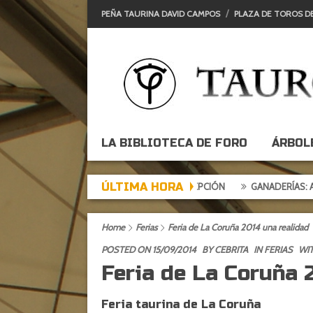
PEÑA TAURINA DAVID CAMPOS
PLAZA DE TOROS D
LA BIBLIOTECA DE FORO
ÁRBOL
ÚLTIMA HORA
E DE EXPECTACIÓN, TARDE DE DECEPCIÓN
GANADERÍAS: ALCURRUC
Home
Ferias
Feria de La Coruña 2014 una realidad
POSTED ON 15/09/2014
BY
CEBRITA
IN
FERIAS
WIT
Feria de La Coruña 
Feria taurina de La Coruña