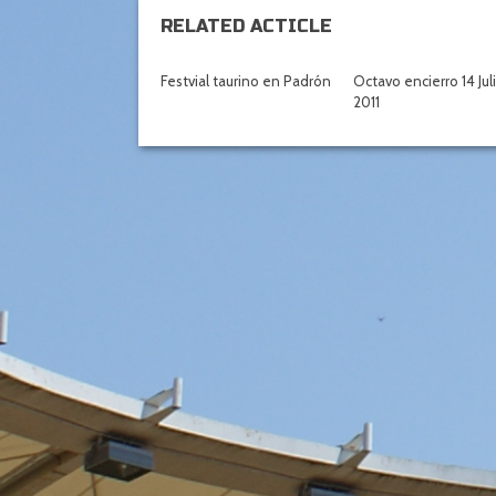
RELATED ACTICLE
Festvial taurino en Padrón
Octavo encierro 14 Jul
2011