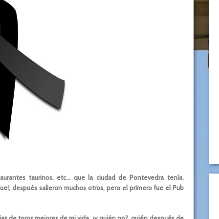
urantes taurinos, etc… que la ciudad de Pontevedra tenía,
e!, después salieron muchos otros, pero el primero fue el Pub
 dias de toros mejores de mi vida, ¿y quién no?, quién después de