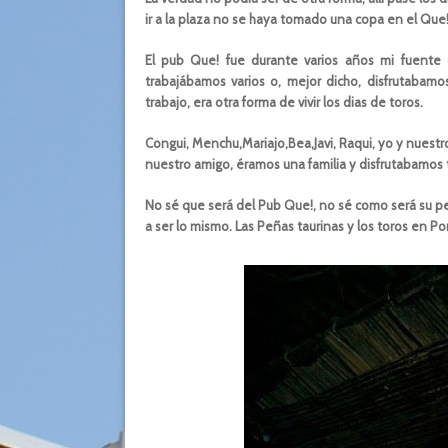
ir a la plaza no se haya tomado una copa en el Que!,
El pub Que! fue durante varios años mi fuente 
trabajábamos varios o, mejor dicho, disfrutaba
trabajo, era otra forma de vivir los dias de toros.
Congui, Menchu,Mariajo,Bea,Javi, Raqui, yo y nuest
nuestro amigo, éramos una familia y disfrutabamos 
No sé que será del Pub Que!, no sé como será su peñ
a ser lo mismo. Las Peñas taurinas y los toros en P