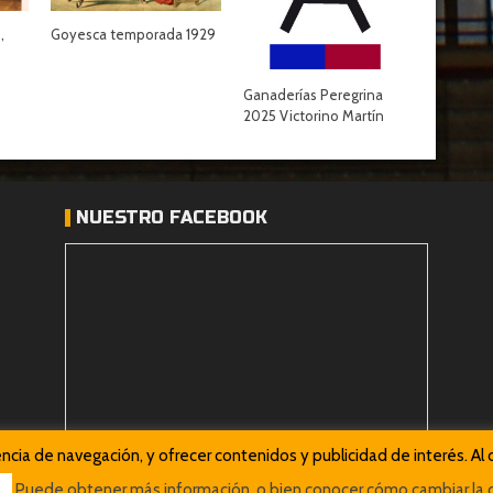
,
Goyesca temporada 1929
Ganaderías Peregrina
2025 Victorino Martín
NUESTRO FACEBOOK
iencia de navegación, y ofrecer contenidos y publicidad de interés. 
Puede obtener más información, o bien conocer cómo cambiar la c