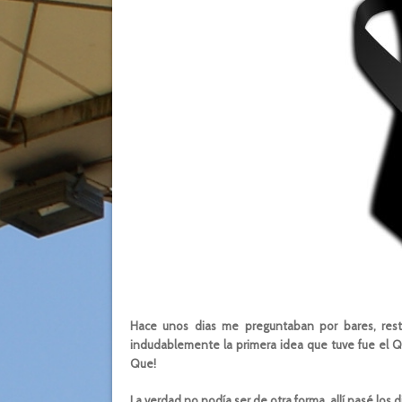
Hace unos dias me preguntaban por bares, resta
indudablemente la primera idea que tuve fue el Qu
Que!
La verdad no podía ser de otra forma, allí pasé los